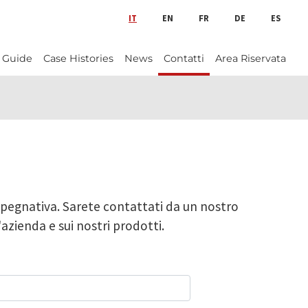
IT
EN
FR
DE
ES
 Guide
Case Histories
News
Contatti
Area Riservata
pegnativa. Sarete contattati da un nostro
'azienda e sui nostri prodotti.