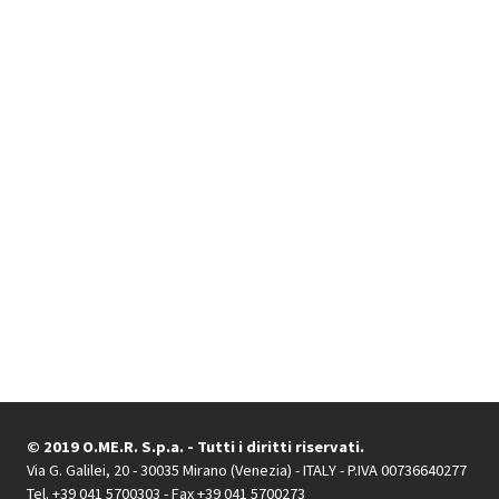
© 2019 O.ME.R. S.p.a. - Tutti i diritti riservati.
Via G. Galilei, 20 - 30035 Mirano (Venezia) - ITALY - P.IVA 00736640277
Tel. +39 041 5700303 - Fax +39 041 5700273